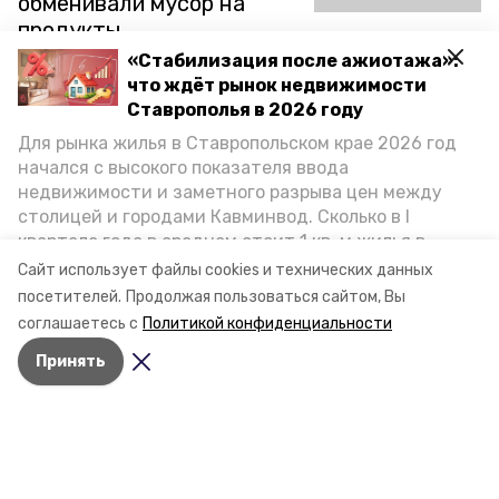
обменивали мусор на
продукты
«Стабилизация после ажиотажа»:
Можно ли получить пакет яблок за пластиковые
что ждёт рынок недвижимости
бутылки? Что делают акулы в парке станицы
Ставрополья в 2026 году
Предгорья? Что такое «пластиковый бульон»? И как
Для рынка жилья в Ставропольском крае 2026 год
сформировать коллективный интерес к проблемам
экологии? Об этом — в материале.
начался с высокого показателя ввода
недвижимости и заметного разрыва цен между
18 октября 2021, 11:24
столицей и городами Кавминвод. Сколько в I
квартале года в среднем стоит 1 кв. м жилья в
городах и округах региона, как изменился спрос на
Сайт использует файлы cookies и технических данных
первичку и вторичку, какова себестоимость
Казаки России намерены
посетителей.
Продолжая пользоваться сайтом, Вы
стройки собственного жилья в этом году и какие
создать филиалы
соглашаетесь с
Политикой конфиденциальности
прогнозы о стоимости квадратных метров дают
Ставропольского
Принять
эксперты, выясняла корреспондент «Победы26».
мобильного
мультимедийного музея
Молодые казаки приехали в Красноярск из более 50
регионов Российской Федерации. В течение пяти дней
они будут обмениваться опытом, работать по