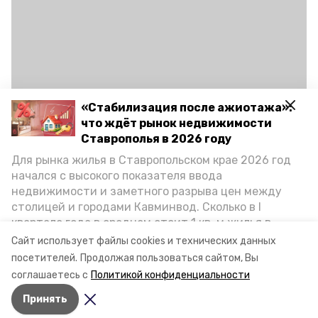
«Стабилизация после ажиотажа»:
что ждёт рынок недвижимости
Ставрополья в 2026 году
Как пользоваться сервисом Mir Pay
Для рынка жилья в Ставропольском крае 2026 год
начался с высокого показателя ввода
недвижимости и заметного разрыва цен между
ставропольский край
ставрополь
столицей и городами Кавминвод. Сколько в I
квартале года в среднем стоит 1 кв. м жилья в
пятигорск
достопримечательности
городах и округах региона, как изменился спрос на
Сайт использует файлы cookies и технических данных
первичку и вторичку, какова себестоимость
посетителей.
Продолжая пользоваться сайтом, Вы
платёжная система «мир»
экономия
стройки собственного жилья в этом году и какие
соглашаетесь с
Политикой конфиденциальности
прогнозы о стоимости квадратных метров дают
Принять
эксперты, выясняла корреспондент «Победы26».
Авторы:
Анастасия Колмыкова