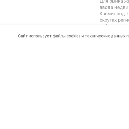
Для рынка жи
ввода недви
Кавминвод. С
округах реги
себестоимост
стоимости к
Сайт использует файлы cookies и технических данных 
«Победы26»
Разделы
О комп
Новости
Докуме
Статьи
Контакт
© 2015 — 2025 «Предгорный инф
16+
Учредитель ГАУ СК «Ставропольское краевое информац
Главный редактор Тимченко М.П.
+7 (86-52) 33-51-05