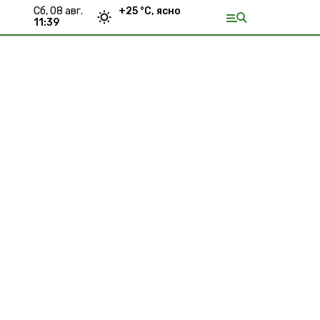
сб, 08 авг.
+
25
°С,
ясно
11:39