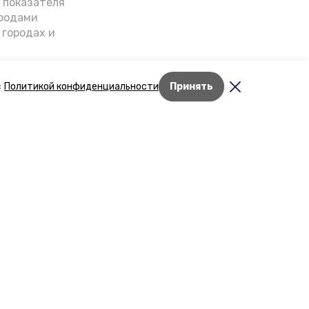
о показателя
ородами
 городах и
гнозы о
дент
с
Политикой конфиденциальности
Принять