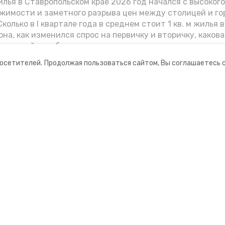
лья в Ставропольском крае 2026 год начался с высоког
жимости и заметного разрыва цен между столицей и г
колько в I квартале года в среднем стоит 1 кв. м жилья в
она, как изменился спрос на первичку и вторичку, какова
ь стройки собственного жилья в этом году и какие про
вадратных метров дают эксперты, выясняла корреспон
посетителей.
Продолжая пользоваться сайтом, Вы соглашаетесь 
.
ании
Мы в соцсетях
нты
ная информация
ормационный портал»
ионное агентство»