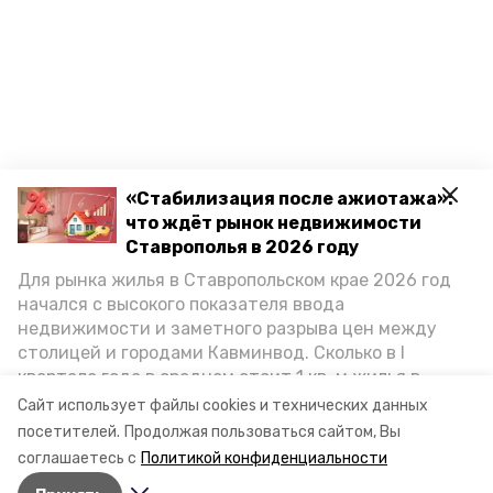
«Стабилизация после ажиотажа»:
что ждёт рынок недвижимости
Ставрополья в 2026 году
Для рынка жилья в Ставропольском крае 2026 год
начался с высокого показателя ввода
недвижимости и заметного разрыва цен между
столицей и городами Кавминвод. Сколько в I
квартале года в среднем стоит 1 кв. м жилья в
городах и округах региона, как изменился спрос на
Сайт использует файлы cookies и технических данных
первичку и вторичку, какова себестоимость
посетителей.
Продолжая пользоваться сайтом, Вы
стройки собственного жилья в этом году и какие
Разделы
соглашаетесь с
Политикой конфиденциальности
прогнозы о стоимости квадратных метров дают
Новости