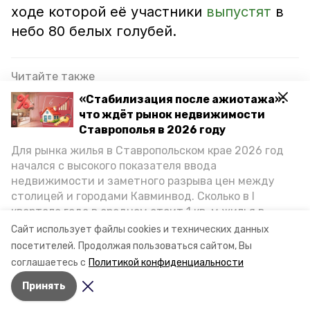
ходе которой её участники
выпустят
в
небо 80 белых голубей.
Читайте также
«Стабилизация после ажиотажа»:
Глава Ставрополья: 120 наших земляков
что ждёт рынок недвижимости
поучаствуют в параде Победы в Москве
Ставрополья в 2026 году
Репетиция "Вальса Победы" собрала 1 тыс.
Для рынка жилья в Ставропольском крае 2026 год
добровольцев в Предгорье
начался с высокого показателя ввода
недвижимости и заметного разрыва цен между
Улица 80-летия Великой Победы появилась в
столицей и городами Кавминвод. Сколько в I
посёлке Джуца
квартале года в среднем стоит 1 кв. м жилья в
городах и округах региона, как изменился спрос на
Сайт использует файлы cookies и технических данных
первичку и вторичку, какова себестоимость
посетителей.
Продолжая пользоваться сайтом, Вы
предгорный округ
9 мая
ставрополь
стройки собственного жилья в этом году и какие
соглашаетесь с
Политикой конфиденциальности
прогнозы о стоимости квадратных метров дают
Принять
эксперты, выясняла корреспондент «Победы26».
Авторы:
Никита Боксёров