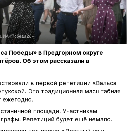
о:
ИА «Победа26»
ьса Победы» в Предгорном округе
нтёров. Об этом рассказали в
аствовали в первой репетиции «Вальса
нтукской. Это традиционная масштабная
т ежегодно.
станичной площади. Участникам
графы. Репетиций будет ещё немало.