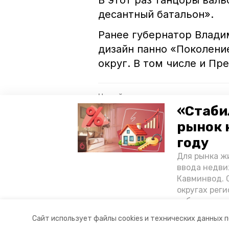
В этот раз танцоры вал
десантный батальон».
Ранее губернатор Влад
дизайн панно «Поколени
округ. В том числе и Пр
Читайте также:
«Стаби
Губернатор Ставрополья объя
рынок 
преддверии 9 Мая
году
Губернатор Ставрополья пору
Для рынка жи
Мая
ввода недви
В Подмосковье казаки из Ста
Кавминвод. С
округах реги
себестоимост
вальс победы
акция
стоимости к
Сайт использует файлы cookies и технических данных 
«Победы26»