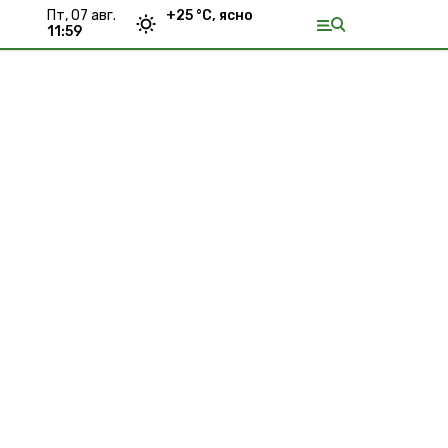
пт, 07 авг.
+
25
°С,
ясно
11:59