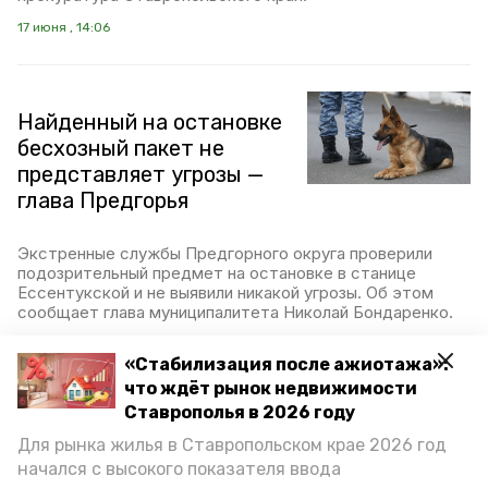
17 июня , 14:06
Найденный на остановке
бесхозный пакет не
представляет угрозы —
глава Предгорья
Экстренные службы Предгорного округа проверили
подозрительный предмет на остановке в станице
Ессентукской и не выявили никакой угрозы. Об этом
сообщает глава муниципалитета Николай Бондаренко.
15 июня , 12:55
«Стабилизация после ажиотажа»:
что ждёт рынок недвижимости
Ставрополья в 2026 году
Подозрительный
Для рынка жилья в Ставропольском крае 2026 год
предмет обнаружили на
начался с высокого показателя ввода