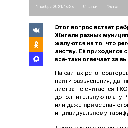
1 ноября 2021, 13:23
Статьи
Фото:
Этот вопрос встаёт реб
Жители разных муниципа
жалуются на то, что ре
листву. Её приходится 
всё-таки отвечает за в
На сайтах регоператоро
найти разъяснения, данны
листва не считается ТКО
дополнительную плату. 
или даже примерная сто
индивидуальному тарифу
Таким раскладом не дов