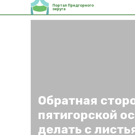
Портал Предгорного
округа
Обратная стор
пятигорской ос
делать с листь