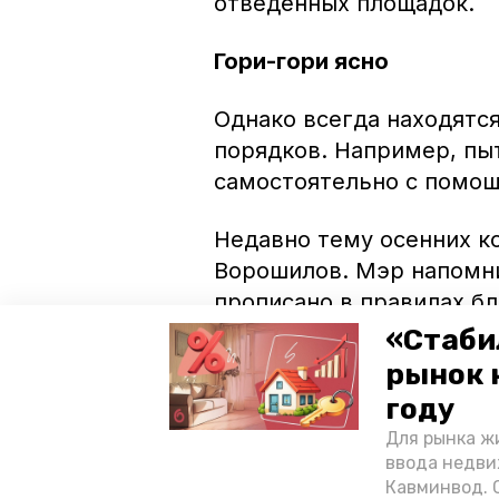
отведённых площадок.
Гори-гори ясно
Однако всегда находятся
порядков. Например, пы
самостоятельно с помощ
Недавно тему осенних к
Ворошилов. Мэр напомни
прописано в правилах б
предложил собирать таки
«Стаби
их вывоз.
рынок 
году
Напомним, что за наруше
Для рынка жи
территориях частных до
ввода недви
2021 году ставропольцы
Кавминвод. С