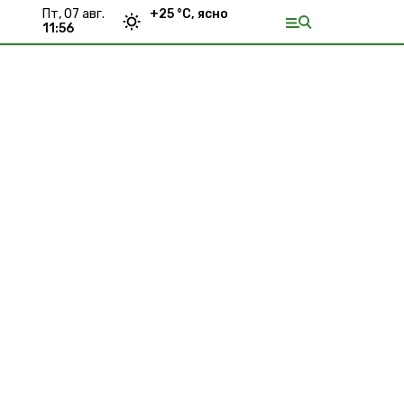
пт, 07 авг.
+
25
°С,
ясно
11:56