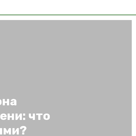
она
ени: что
ями?