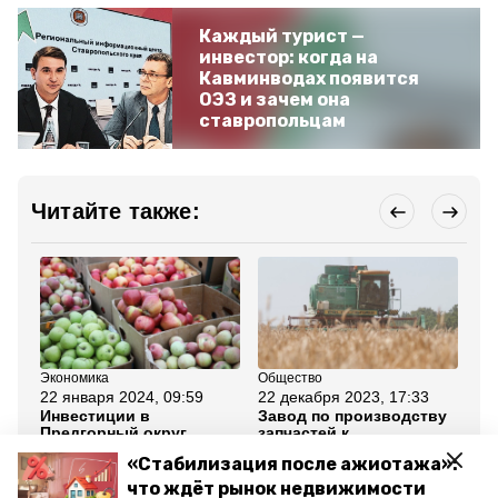
Каждый турист —
инвестор: когда на
Кавминводах появится
ОЭЗ и зачем она
ставропольцам
Читайте также:
Экономика
Общество
Эк
22 января 2024, 09:59
22 декабря 2023, 17:33
16
Инвестиции в
Завод по производству
Гл
Предгорный округ
запчастей к
от
составили более 11,9
сельхозтехнике
ра
«Стабилизация после ажиотажа»:
млрд рублей
появится на
аг
Ставрополье
что ждёт рынок недвижимости