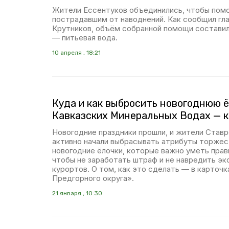
Жители Ессентуков объединились, чтобы помо
пострадавшим от наводнений. Как сообщил гл
Крутников, объём собранной помощи составил 1
— питьевая вода.
10 апреля , 18:21
Куда и как выбросить новогоднюю ё
Кавказских Минеральных Водах — 
Новогодние праздники прошли, и жители Ставр
активно начали выбрасывать атрибуты торжест
новогодние ёлочки, которые важно уметь прав
чтобы не заработать штраф и не навредить эк
курортов. О том, как это сделать — в карточ
Предгорного округа».
21 января , 10:30