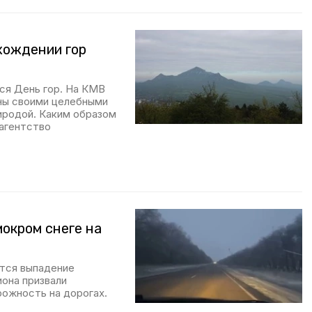
хождении гор
ся День гор. На КМВ
тны своими целебными
иродой. Каким образом
агентство
окром снеге на
тся выпадение
иона призвали
ожность на дорогах.