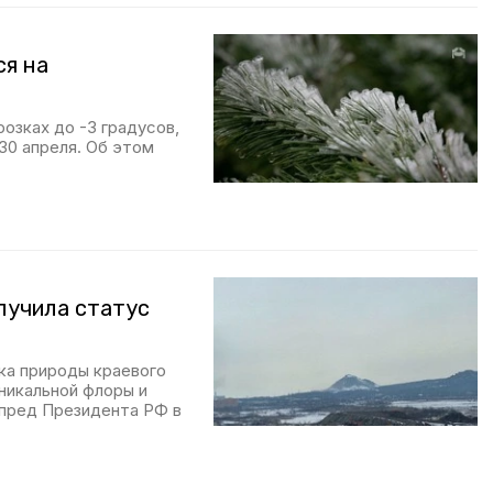
ся на
зках до -3 градусов,
30 апреля. Об этом
лучила статус
ка природы краевого
уникальной флоры и
лпред Президента РФ в