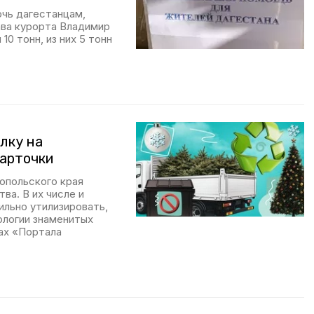
чь дагестанцам,
ава курорта Владимир
0 тонн, из них 5 тонн
лку на
карточки
опольского края
ва. В их числе и
ильно утилизировать,
ологии знаменитых
ках «Портала