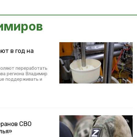
имиров
ют в год на
воляют переработать
ава региона Владимир
ьше поддерживать и
еранов СВО
лья»