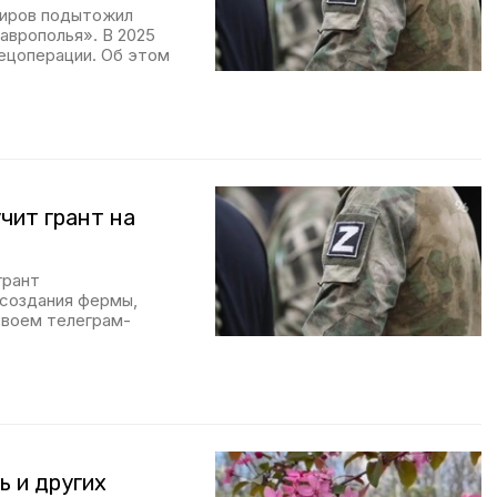
миров подытожил
аврополья». В 2025
пецоперации. Об этом
чит грант на
грант
 создания фермы,
своем телеграм-
ь и других