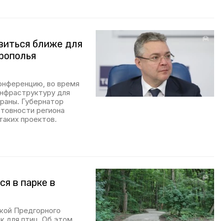
виться ближе для
рополья
онференцию, во время
инфраструктуру для
раны. Губернатор
отовности региона
таких проектов.
ся в парке в
кой Предгорного
к для птиц. Об этом