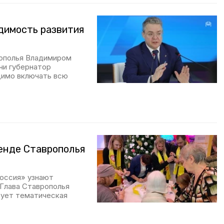
димость развития
рополья Владимиром
чи губернатор
димо включать всю
енде Ставрополья
Россия» узнают
 Глава Ставрополья
тует тематическая