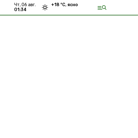
чт, 06 авг.
+
18
°С,
ясно
01:34