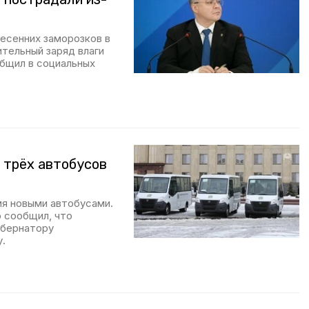
весенних заморозков в
тельный заряд влаги
общил в социальных
 трёх автобусов
мя новыми автобусами.
о сообщил, что
убернатору
.