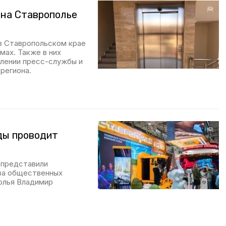
 на Ставрополье
 в Ставропольском крае
мах. Также в них
влении пресс-службы и
региона.
ды проводит
 представили
тва общественных
олья Владимир