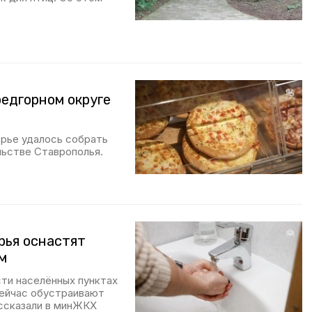
редгорном округе
орье удалось собрать
льстве Ставрополья.
рья оснастят
м
сти населённых пунктах
Сейчас обустраивают
ссказали в минЖКХ