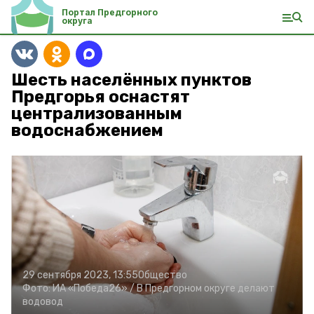
Портал Предгорного
округа
Шесть населённых пунктов
Предгорья оснастят
централизованным
водоснабжением
29 сентября 2023, 13:55
Общество
Фото:
ИА «Победа26» /
В Предгорном округе делают
водовод