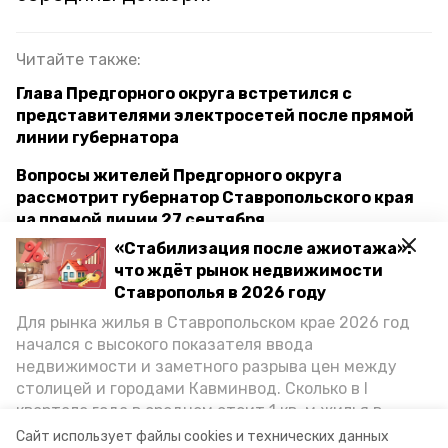
Читайте также:
Глава Предгорного округа встретился с
представителями электросетей после прямой
линии губернатора
Вопросы жителей Предгорного округа
рассмотрит губернатор Ставропольского края
на прямой линии 27 сентября
«Стабилизация после ажиотажа»:
Губернатор Владимир Владимиров: Подключаем
что ждёт рынок недвижимости
к централизованному водоснабжению хутор
Ставрополья в 2026 году
Хорошевский
Для рынка жилья в Ставропольском крае 2026 год
начался с высокого показателя ввода
недвижимости и заметного разрыва цен между
кормушки
птицы
парк
столицей и городами Кавминвод. Сколько в I
квартале года в среднем стоит 1 кв. м жилья в
предгорный округ
губернатор
городах и округах региона, как изменился спрос на
Сайт использует файлы cookies и технических данных