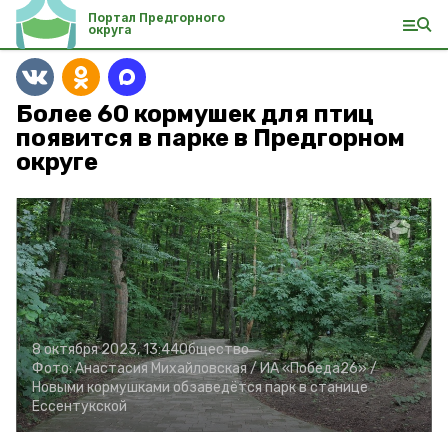
Портал Предгорного
округа
Более 60 кормушек для птиц
появится в парке в Предгорном
округе
8 октября 2023, 13:44
Общество
Фото:
Анастасия Михайловская /
ИА «Победа26» /
Новыми кормушками обзаведётся парк в станице
Ессентукской