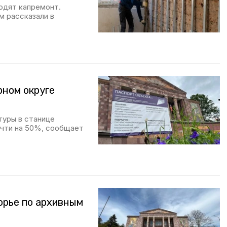
одят капремонт.
м рассказали в
рном округе
туры в станице
очти на 50%, сообщает
орье по архивным