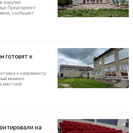
в поручил
ице Предгорного
хивов, сообщает
м готовят к
готовка к капремонту
нный момент
а местной
монтировали на