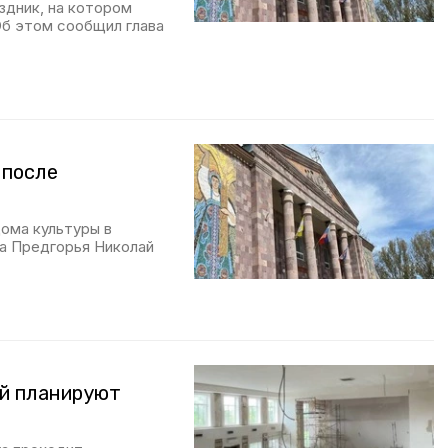
здник, на котором
Об этом сообщил глава
 после
ома культуры в
а Предгорья Николай
й планируют