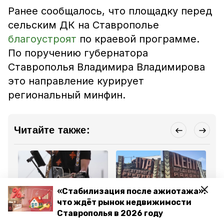
Ранее сообщалось, что площадку перед
сельским ДК на Ставрополье
благоустроят
по краевой программе.
По поручению губернатора
Ставрополья Владимира Владимирова
это направление курирует
региональный минфин.
Читайте также:
«Стабилизация после ажиотажа»:
что ждёт рынок недвижимости
Общество
Общество
Об
Ставрополья в 2026 году
11 сентября 2024, 17:00
6 сентября 2024, 11:23
2 
День Ставрополья
Стелу на въезде в
В 