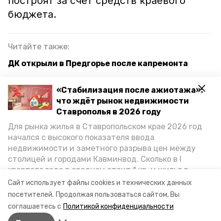
построят за счёт средств краевого
бюджета.
Читайте также:
ДК открыли в Предгорье после капремонта
Учителям и воспитателям из Предгорного
«Стабилизация после ажиотажа»:
округа вручили награды минпросвещения
что ждёт рынок недвижимости
России
Ставрополья в 2026 году
Два фельдшерско-акушерских пункта начали
Для рынка жилья в Ставропольском крае 2026 год
строить в Предгорном округе
начался с высокого показателя ввода
недвижимости и заметного разрыва цен между
столицей и городами Кавминвод. Сколько в I
квартале года в среднем стоит 1 кв. м жилья в
дом культуры
культура
городах и округах региона, как изменился спрос на
Сайт использует файлы cookies и технических данных
первичку и вторичку, какова себестоимость
станица бекешевская
реконструкция
посетителей.
Продолжая пользоваться сайтом, Вы
стройки собственного жилья в этом году и какие
соглашаетесь с
Политикой конфиденциальности
прогнозы о стоимости квадратных метров дают
нацпроект "культура"
владимир владимиров