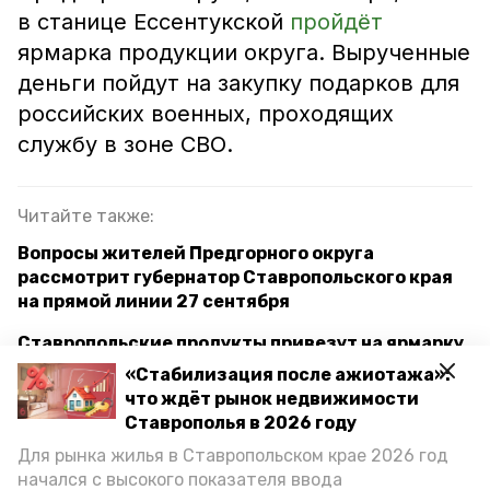
в станице Ессентукской
пройдёт
ярмарка продукции округа. Вырученные
деньги пойдут на закупку подарков для
российских военных, проходящих
службу в зоне СВО.
Читайте также:
Вопросы жителей Предгорного округа
рассмотрит губернатор Ставропольского края
на прямой линии 27 сентября
Ставропольские продукты привезут на ярмарку
в ЛНР
«Стабилизация после ажиотажа»:
что ждёт рынок недвижимости
Участник СВО из Предгорного округа награждён
Ставрополья в 2026 году
орденом Мужества посмертно
Для рынка жилья в Ставропольском крае 2026 год
начался с высокого показателя ввода