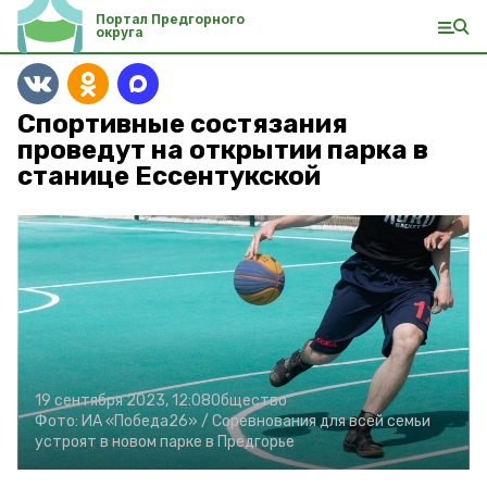
Портал Предгорного
округа
Спортивные состязания
проведут на открытии парка в
станице Ессентукской
19 сентября 2023, 12:08
Общество
Фото:
ИА «Победа26» /
Соревнования для всей семьи
устроят в новом парке в Предгорье