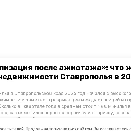
лизация после ажиотажа»: что 
недвижимости Ставрополья в 2
лья в Ставропольском крае 2026 год начался с высоког
жимости и заметного разрыва цен между столицей и г
колько в I квартале года в среднем стоит 1 кв. м жилья в
она, как изменился спрос на первичку и вторичку, какова
ь стройки собственного жилья в этом году и какие про
вадратных метров дают эксперты, выясняла корреспон
посетителей.
Продолжая пользоваться сайтом, Вы соглашаетесь 