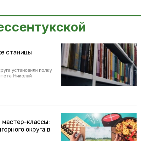
 ессентукской
ке станицы
руга установили полку
итета Николай
и мастер-классы:
горного округа в