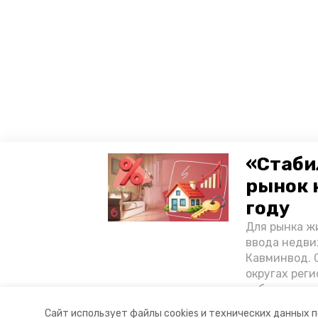
«Стаби
рынок 
году
Для рынка жи
ввода недви
Кавминвод. С
округах реги
себестоимост
стоимости к
Сайт использует файлы cookies и технических данных 