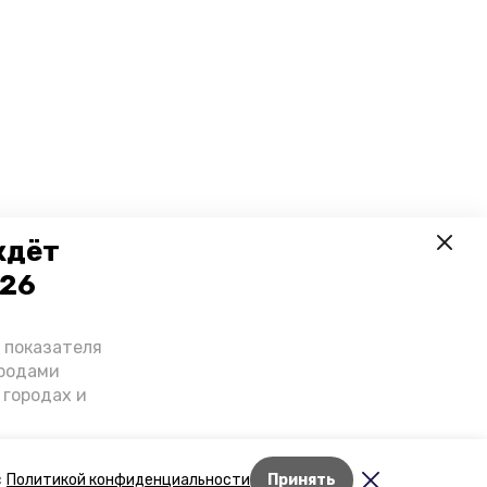
ждёт
026
о показателя
ородами
 городах и
гнозы о
дент
с
Политикой конфиденциальности
Принять