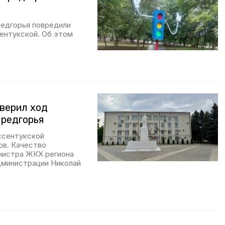
редгорья повредили
сентукской. Об этом
верил ход
Предгорья
ссентукской
ов. Качество
нистра ЖКХ региона
дминистрации Николай