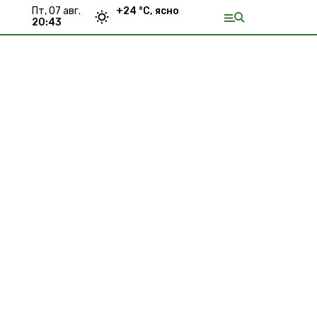
пт, 07 авг.
+
24
°С,
ясно
20:43