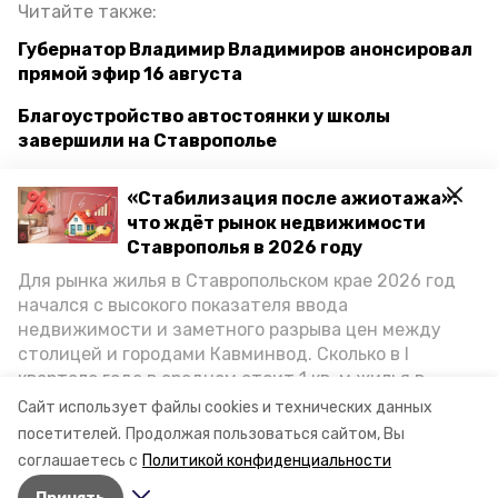
Читайте также:
Губернатор Владимир Владимиров анонсировал
прямой эфир 16 августа
Благоустройство автостоянки у школы
завершили на Ставрополье
Благоустройство парка в Предгорье стало
«Стабилизация после ажиотажа»:
самым крупным объектом в 2023 году
что ждёт рынок недвижимости
Ставрополья в 2026 году
Для рынка жилья в Ставропольском крае 2026 год
предгорный округ
федеральный проект
начался с высокого показателя ввода
недвижимости и заметного разрыва цен между
формирование комфортной городской среды
столицей и городами Кавминвод. Сколько в I
квартале года в среднем стоит 1 кв. м жилья в
благоустройство
городах и округах региона, как изменился спрос на
Сайт использует файлы cookies и технических данных
первичку и вторичку, какова себестоимость
посетителей.
Продолжая пользоваться сайтом, Вы
парк в станице ессентукской
стройки собственного жилья в этом году и какие
соглашаетесь с
Политикой конфиденциальности
прогнозы о стоимости квадратных метров дают