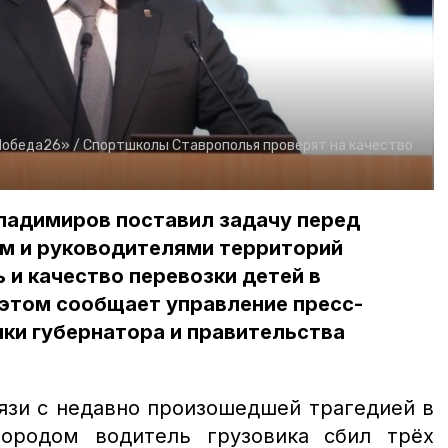
Победа26» /
Спортшколы Ставрополья проверят на качество
ладимиров поставил задачу перед
м и руководителями территорий
 и качество перевозки детей в
 этом сообщает управление пресс-
ки губернатора и правительства
язи с недавно произошедшей трагедией в
городом водитель грузовика сбил трёх