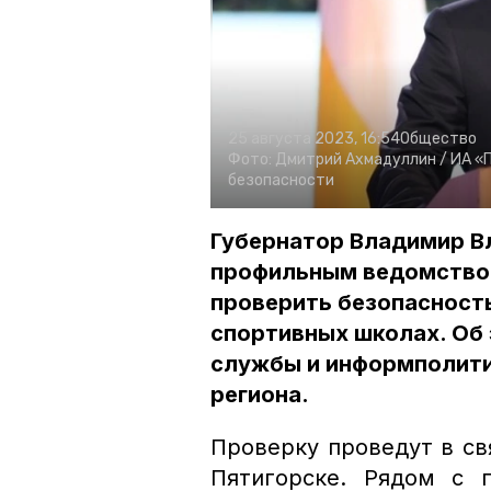
25 августа 2023, 16:54
Общество
Фото:
Дмитрий Ахмадуллин /
ИА «
безопасности
Губернатор Владимир В
профильным ведомство
проверить безопасность
спортивных школах. Об
службы и информполити
региона.
Проверку проведут в св
Пятигорске. Рядом с 