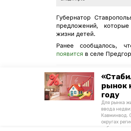
Губернатор Ставрополь
предложений, которые
жизни детей.
Ранее сообщалось, чт
появится
в селе Предгор
Читайте также:
«Стаби
Губернатор поручил разработ
рынок 
учреждений образования Ст
году
На Ставрополье стремятся р
Для рынка жи
ввода недви
Кавминвод. С
спортшколы
проверка
округах реги
себестоимост