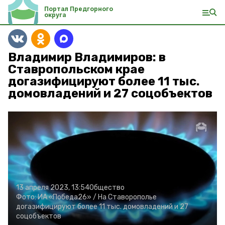
Портал Предгорного
округа
Владимир Владимиров: в
Ставропольском крае
догазифицируют более 11 тыс.
домовладений и 27 соцобъектов
13 апреля 2023, 13:54
Общество
Фото:
ИА «Победа26» /
На Ставорополье
догазифицируют более 11 тыс. домовладений и 27
соцобъектов