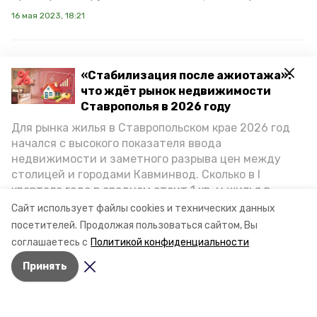
16 мая 2023, 18:21
«Стабилизация после ажиотажа»:
Губернатор Ставрополья
что ждёт рынок недвижимости
провёл встречу с послом
Ставрополья в 2026 году
Ирана на
инвестиционной
Для рынка жилья в Ставропольском крае 2026 год
начался с высокого показателя ввода
выставке
недвижимости и заметного разрыва цен между
столицей и городами Кавминвод. Сколько в I
Глава региона Владимир Владимиров встретился с
квартале года в среднем стоит 1 кв. м жилья в
Каземом Джалали — Чрезвычайным и Полномочным
послом Исламской Республики Иран. Мероприятие
городах и округах региона, как изменился спрос на
Сайт использует файлы cookies и технических данных
состоялось на Кавказской инвестиционной выставке,
первичку и вторичку, какова себестоимость
посетителей.
Продолжая пользоваться сайтом, Вы
сообщил губернатор Ставропольского края.
стройки собственного жилья в этом году и какие
соглашаетесь с
Политикой конфиденциальности
прогнозы о стоимости квадратных метров дают
4 мая 2023, 13:50
Принять
эксперты, выясняла корреспондент «Победы26».
Благодаря господдержке