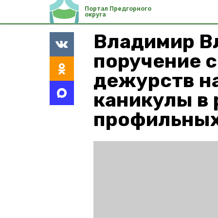
Портал Предгорного
округа
Владимир В
поручение 
дежурств н
каникулы в
профильных