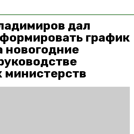
ладимиров дал
сформировать график
а новогодние
 руководстве
 министерств