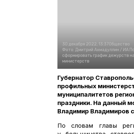
30 декабря 2022, 13:37
Общество
Фото:
Дмитрий Ахмадуллин /
ИА П
сформировать график дежурств на
министерств
Губернатор Ставрополь
профильных министерст
муниципалитетов регион
праздники. На данный м
Владимир Владимиров со
По словам главы рег