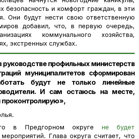
ольцев начнутся новогодние каникулы,
х безопасность и комфорт граждан, в эти
я. Они будут нести свою ответственную
миров добавил, что, в первую очередь,
изациях коммунального хозяйства,
х, экстренных службах.
в руководстве профильных министерств
траций муниципалитетов сформирован
аботать будут не только линейные
оводители. И сам остаюсь на месте,
ы проконтролирую»,
лья.
что в Предгорном округе
не будет
мероприятий. Глава округа считает, что