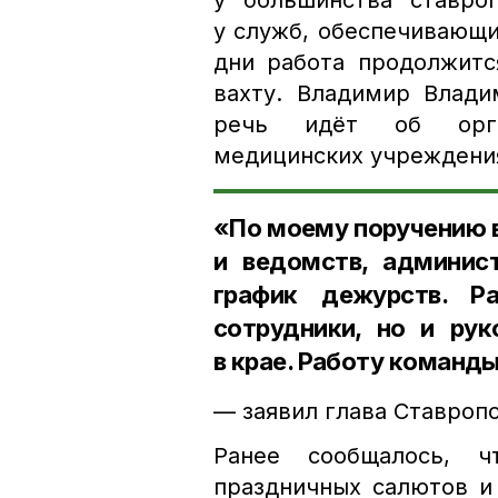
у большинства ставроп
у служб, обеспечивающи
дни работа продолжитс
вахту. Владимир Влади
речь идёт об орган
медицинских учреждения
«По моему поручению 
и ведомств, админис
график дежурств. Р
сотрудники, но и рук
в крае. Работу команд
— заявил глава Ставропо
Ранее сообщалось, 
праздничных салютов и 