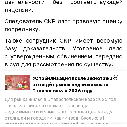
деятельности без соответствующей
лицензии.
Следователь СКР даст правовую оценку
посреднику.
Также сотрудник СКР имеет весомую
базу доказательств. Уголовное дело
с утвержденным обвинением передано
в суд для рассмотрения по существу.
Напомним, что 33-летний житель
«Стабилизация после ажиотажа»:
Предгорья
реализовал
природный газ
что ждёт рынок недвижимости
на личной автостанции и благодаря
Ставрополья в 2026 году
незаконному предпринимательству
Для рынка жилья в Ставропольском крае 2026 год
начался с высокого показателя ввода
заработал 7 миллионов рублей.
недвижимости и заметного разрыва цен между
столицей и городами Кавминвод. Сколько в I
квартале года в среднем стоит 1 кв. м жилья в
уголовное дело
дача взятки