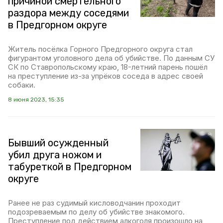
причиной смертельного
раздора между соседями
в Предгорном округе
Житель посёлка Горного Предгорного округа стал
фигурантом уголовного дела об убийстве. По данным СУ
СК по Ставропольскому краю, 18-летний парень пошёл
на преступление из-за упрёков соседа в адрес своей
собаки.
8 июня 2023, 15:35
Бывший осужденный
убил друга ножом и
табуреткой в Предгорном
округе
Ранее не раз судимый кисловодчанин проходит
подозреваемым по делу об убийстве знакомого.
Преступление под действием алкоголя произошло на