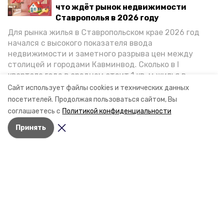
Жители Предгорного
что ждёт рынок недвижимости
округа попались на
Ставрополья в 2026 году
взятке полицейскому в
Для рынка жилья в Ставропольском крае 2026 год
размере 160 тысяч рублей
начался с высокого показателя ввода
недвижимости и заметного разрыва цен между
Двое мужчин передали деньги сотруднику
столицей и городами Кавминвод. Сколько в I
правоохранительных органов за непроведение
квартале года в среднем стоит 1 кв. м жилья в
процессуальной проверки в отношении одного из
подозреваемых, осуществляющего свою деятельность
городах и округах региона, как изменился спрос на
Сайт использует файлы cookies и технических данных
без соответствующей лицензии. Об этом сообщили в
первичку и вторичку, какова себестоимость
посетителей.
Продолжая пользоваться сайтом, Вы
следственном комитете Ставропольского края.
стройки собственного жилья в этом году и какие
соглашаетесь с
Политикой конфиденциальности
прогнозы о стоимости квадратных метров дают
14 марта 2022, 10:49
Принять
эксперты, выясняла корреспондент «Победы26».
Разделы
Новости
Статьи