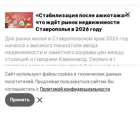
«Стабилизация после ажиотажа»:
что ждёт рынок недвижимости
Ставрополья в 2026 году
Для рынка жилья в Ставропольском крае 2026 год
начался с высокого показателя ввода
недвижимости и заметного разрыва цен между
столицей и городами Кавминвод. Сколько в I
квартале года в среднем стоит 1 кв. м жилья в
городах и округах региона, как изменился спрос на
Сайт использует файлы cookies и технических данных
первичку и вторичку, какова себестоимость
посетителей.
Продолжая пользоваться сайтом, Вы
стройки собственного жилья в этом году и какие
соглашаетесь с
Политикой конфиденциальности
прогнозы о стоимости квадратных метров дают
Принять
эксперты, выясняла корреспондент «Победы26».
Разделы
Новости