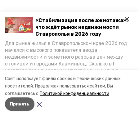
«Стабилизация после ажиотажа»:
что ждёт рынок недвижимости
Ставрополья в 2026 году
Для рынка жилья в Ставропольском крае 2026 год
начался с высокого показателя ввода
недвижимости и заметного разрыва цен между
столицей и городами Кавминвод. Сколько в I
квартале года в среднем стоит 1 кв. м жилья в
городах и округах региона, как изменился спрос на
Сайт использует файлы cookies и технических данных
первичку и вторичку, какова себестоимость
посетителей.
Продолжая пользоваться сайтом, Вы
стройки собственного жилья в этом году и какие
соглашаетесь с
Политикой конфиденциальности
прогнозы о стоимости квадратных метров дают
Принять
эксперты, выясняла корреспондент «Победы26».
Разделы
Новости