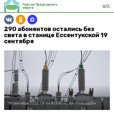
Портал Предгорного
округа
290 абонентов остались без
света в станице Ессентукской 19
сентября
19 сентября 2025, 09:44
ЖКХ
Фото:
ИА «Победа26»