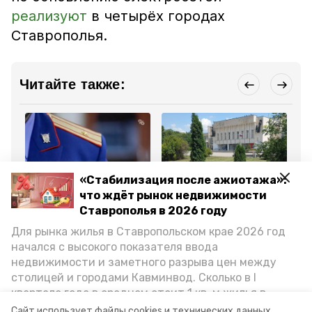
реализуют
в четырёх городах
Ставрополья
.
Читайте также:
«Стабилизация после ажиотажа»:
Общество
ЖКХ
Об
что ждёт рынок недвижимости
15 августа 2025, 13:14
28 июля 2025, 17:35
15
Ставрополья в 2026 году
Пенсионерке Предгорья
Работники ЖКХ
За
списали незаконно
облагородили центр
Ст
Для рынка жилья в Ставропольском крае 2026 год
начисленный долг за
станицы Ессентукской
хо
ЖКХ
па
начался с высокого показателя ввода
Пр
недвижимости и заметного разрыва цен между
столицей и городами Кавминвод. Сколько в I
Все новости
квартале года в среднем стоит 1 кв. м жилья в
городах и округах региона, как изменился спрос на
Сайт использует файлы cookies и технических данных