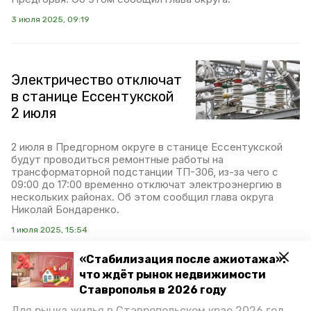
3 июля 2025, 09:19
Электричество отключат
в станице Ессентукской
2 июля
2 июля в Предгорном округе в станице Ессентукской
будут проводиться ремонтные работы на
трансформаторной подстанции ТП-306, из-за чего с
09:00 до 17:00 временно отключат электроэнергию в
нескольких районах. Об этом сообщил глава округа
Николай Бондаренко.
1 июля 2025, 15:54
«Стабилизация после ажиотажа»:
что ждёт рынок недвижимости
Более 630 абонентов
Ставрополья в 2026 году
находятся без света в
Для рынка жилья в Ставропольском крае 2026 год