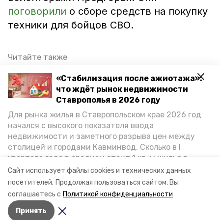
поговорили
о сборе средств на покупку
техники для бойцов СВО.
Читайте также
Средства с благотворительного концерта в
«Стабилизация после ажиотажа»:
Предгорье направят бойцам СВО
что ждёт рынок недвижимости
Ставрополья в 2026 году
Жителя Предгорного округа наградили
Георгиевским крестом за участие в СВО
Для рынка жилья в Ставропольском крае 2026 год
начался с высокого показателя ввода
Конный переход в поддержку бойцов СВО
недвижимости и заметного разрыва цен между
прошёл в Предгорном округе
столицей и городами Кавминвод. Сколько в I
квартале года в среднем стоит 1 кв. м жилья в
городах и округах региона, как изменился спрос на
Сайт использует файлы cookies и технических данных
первичку и вторичку, какова себестоимость
сво
предгорный округ
посетителей.
Продолжая пользоваться сайтом, Вы
стройки собственного жилья в этом году и какие
соглашаетесь с
Политикой конфиденциальности
прогнозы о стоимости квадратных метров дают
станица есссентукская
Принять
эксперты, выясняла корреспондент «Победы26».