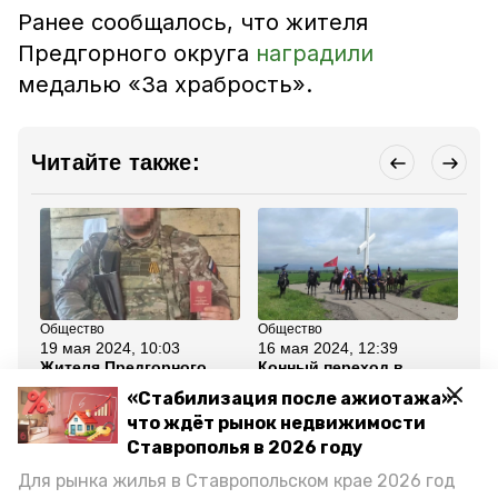
Ранее сообщалось, что жителя
Предгорного округа
наградили
медалью «За храбрость».
Читайте также:
Общество
Общество
Об
19 мая 2024, 10:03
16 мая 2024, 12:39
13
Жителя Предгорного
Конный переход в
Со
округа наградили
поддержку бойцов СВО
по
«Стабилизация после ажиотажа»:
Георгиевским крестом
прошёл в Предгорном
из
за участие в СВО
округе
св
что ждёт рынок недвижимости
Ставрополья в 2026 году
Все новости
Для рынка жилья в Ставропольском крае 2026 год