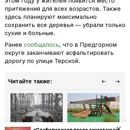
этом году у жителей появится место
притяжения для всех возрастов. Также
здесь планируют максимально
сохранить все деревья — убрали только
сухие и больные.
Ранее
сообщалось
, что в Предгорном
округе заканчивают асфальтировать
дорогу по улице Терской.
Читайте также:
Общество
Общество
Об
«Стабилизация после ажиотажа»:
28 марта 2024, 12:16
25 марта 2024, 16:45
15