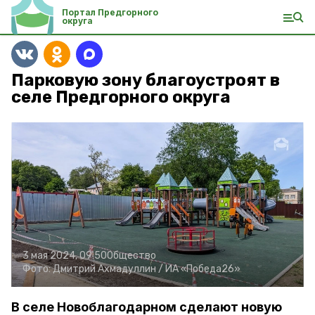
Портал Предгорного
округа
Парковую зону благоустроят в
селе Предгорного округа
3 мая 2024, 09:50
Общество
Фото:
Дмитрий Ахмадуллин /
ИА «Победа26»
В селе Новоблагодарном сделают новую