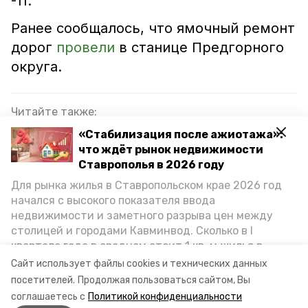
-11.
Ранее сообщалось, что ямочный ремонт
дорог
провели
в станице Предгорного
округа.
Читайте также:
«Стабилизация после ажиотажа»:
Губернатор Ставрополья посетил обновлённую
что ждёт рынок недвижимости
школу в Предгорном округе
Ставрополья в 2026 году
Ключевые предприятия Ставрополья
Для рынка жилья в Ставропольском крае 2026 год
присоединятся к президентскому нацпроекту
начался с высокого показателя ввода
недвижимости и заметного разрыва цен между
Крыши четырёх многоэтажек отремонтировали
столицей и городами Кавминвод. Сколько в I
на Ставрополье
квартале года в среднем стоит 1 кв. м жилья в
городах и округах региона, как изменился спрос на
Сайт использует файлы cookies и технических данных
первичку и вторичку, какова себестоимость
посетителей.
Продолжая пользоваться сайтом, Вы
вода
водоснабжение
предгорный округ
стройки собственного жилья в этом году и какие
соглашаетесь с
Политикой конфиденциальности
прогнозы о стоимости квадратных метров дают