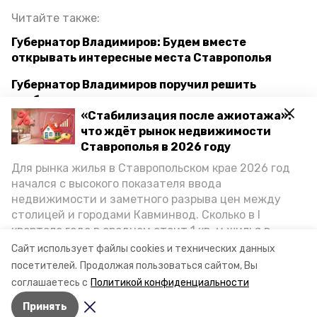
Читайте также:
Губернатор Владимиров: Будем вместе
открывать интересные места Ставрополья
Губернатор Владимиров поручил решить
проблему отключения света при сильном ветре
«Стабилизация после ажиотажа»:
Ремонт дороги в посёлке Подкумок начали в
что ждёт рынок недвижимости
Предгорном округе
Ставрополья в 2026 году
Для рынка жилья в Ставропольском крае 2026 год
Начался капитальный ремонт станичной школы
начался с высокого показателя ввода
в Предгорном округе
недвижимости и заметного разрыва цен между
столицей и городами Кавминвод. Сколько в I
квартале года в среднем стоит 1 кв. м жилья в
капремонт
строительство
крыша
городах и округах региона, как изменился спрос на
Сайт использует файлы cookies и технических данных
первичку и вторичку, какова себестоимость
посетителей.
Продолжая пользоваться сайтом, Вы
краевая программа
стройки собственного жилья в этом году и какие
соглашаетесь с
Политикой конфиденциальности
прогнозы о стоимости квадратных метров дают
Принять
эксперты, выясняла корреспондент «Победы26».
Авторы:
Анастасия Михайловская