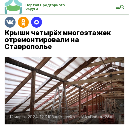
Портал Предгорного
округа
Крыши четырёх многоэтажек
отремонтировали на
Ставрополье
12 марта 2024, 12:31
Общество
Фото:
ИА «Победа26»