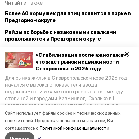
Читайте также:
Более 60 кормушек для птиц появится в парке в
Предгорном округе
Рейды по борьбе с незаконными свалками
продолжаются в Предгорном округе
Фестиваль национальных культур Ставрополья
«Стабилизация после ажиотажа»:
прошёл в Предгорном округе
что ждёт рынок недвижимости
Ставрополья в 2026 году
Для рынка жилья в Ставропольском крае 2026 год
госпрограмма развитие транспортной системы
начался с высокого показателя ввода
недвижимости и заметного разрыва цен между
предгорный округ
столицей и городами Кавминвод. Сколько в I
квартале года в среднем стоит 1 кв. м жилья в
глава округа николай бондаренко
городах и округах региона, как изменился спрос на
Сайт использует файлы cookies и технических данных
первичку и вторичку, какова себестоимость
посетителей.
Продолжая пользоваться сайтом, Вы
новоблагодарное
стройки собственного жилья в этом году и какие
соглашаетесь с
Политикой конфиденциальности
прогнозы о стоимости квадратных метров дают
Принять