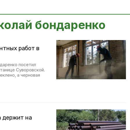
иколай бондаренко
нтных работ в
ндаренко посетил
станице Суворовской.
еклено, а черновая
а держит на