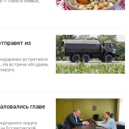
а — салата оливье,
отправят из
Бондаренко встретился
. На встрече обсудили,
округа.
аловались главе
редгорного округа
цы Ессентукской