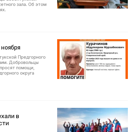
кетного зала. Об этом
ях.
 ноября
тукской Предгорного
вшим. Добровольцы
 просят помощи,
дгорного округа
хали в
сти