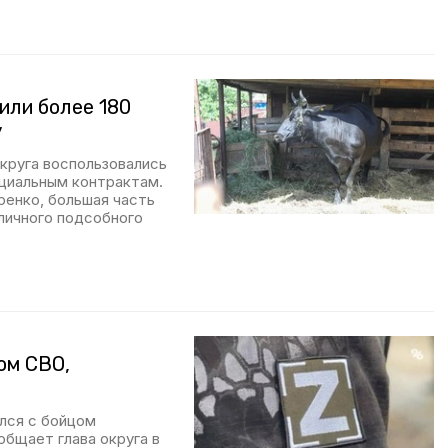
или более 180
у
округа воспользовались
циальным контрактам.
ренко, большая часть
личного подсобного
ом СВО,
лся с бойцом
общает глава округа в