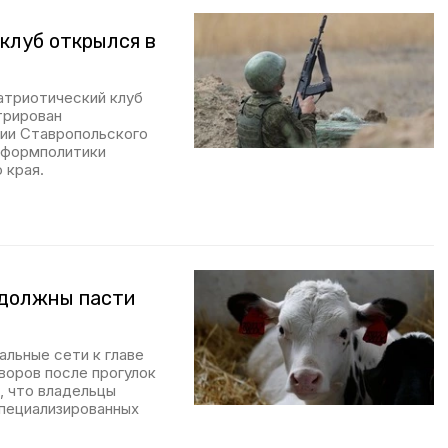
клуб открылся в
атриотический клуб
трирован
ии Ставропольского
нформполитики
 края.
 должны пасти
льные сети к главе
воров после прогулок
, что владельцы
пециализированных