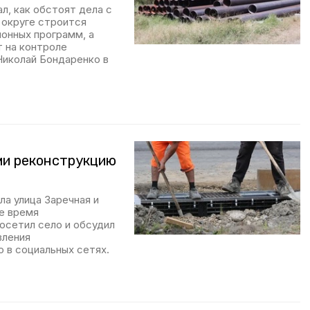
л, как обстоят дела с
 округе строится
онных программ, а
 на контроле
Николай Бондаренко в
ми реконструкцию
ла улица Заречная и
е время
осетил село и обсудил
вления
 в социальных сетях.