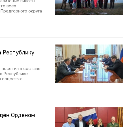
хали юные пилоты
сто всех
 Предгорного округа
а Республику
 посетил в составе
 в Республике
в соцсетях.
ждён Орденом