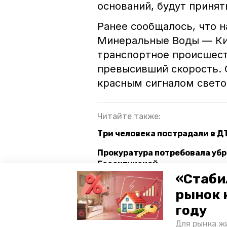
оснований, будут приня
Ранее сообщалось, что 
Минеральные Воды — К
транспортное происшест
превысивший скорость. 
красным сигналом свето
Читайте также:
Три человека пострадали в Д
Прокуратура потребовала убр
Ессентукской
«Стаби
Бывшие сотрудники минерало
рынок 
взятке
году
Для рынка жи