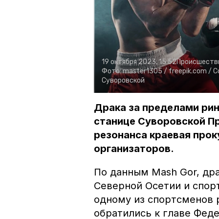
19 октября 2023, 15:52
Происшеств
Фото:
master1305 /
freepik.com /
С
Суворовской
Драка за пределами рин
станице Суворовской Пр
резонанса краевая прок
организаторов.
По данным Mash Gor, др
Северной Осетии и спор
одному из спортсменов 
обратились к главе Феде