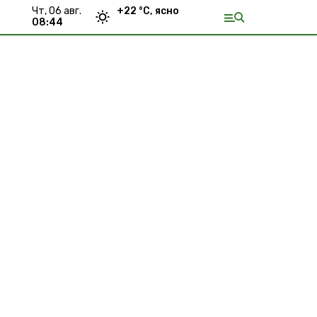
чт, 06 авг.
+
22
°С,
ясно
08:44