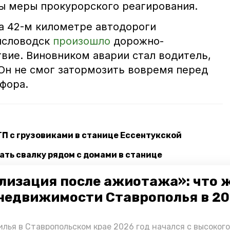
ты меры прокурорского реагирования.
на 42-м километре автодороги
исловодск
произошло
дорожно-
вие. Виновником аварии стал водитель,
Он не смог затормозить вовремя перед
фора.
ТП с грузовиками в станице Ессентукской
ать свалку рядом с домами в станице
лизация после ажиотажа»: что 
водской транспортной полиции попались на
недвижимости Ставрополья в 2
лья в Ставропольском крае 2026 год начался с высоког