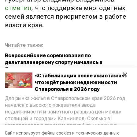
отметил
, что поддержка многодетных
семей является приоритетом в работе
власти края.
Читайте также:
Всероссийские соревнования по
дельтапланерному спорту начались в
Ставропольском крае
«Стабилизация после ажиотажа»:
Международная гонка внедорожников пройдёт
что ждёт рынок недвижимости
в окрестностях станицы Ессентукской
Ставрополья в 2026 году
Для рынка жилья в Ставропольском крае 2026 год
Дорогу в Предгорном округе привели в
начался с высокого показателя ввода
нормативное состояние
недвижимости и заметного разрыва цен между
столицей и городами Кавминвод. Сколько в I
квартале года в среднем стоит 1 кв. м жилья в
фестиваль
станица ессентукская
городах и округах региона, как изменился спрос на
Сайт использует файлы cookies и технических данных