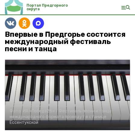
Портал Предгорного
округа
Впервые в Предгорье состоится
международный фестиваль
песни и танца
20 сентября 2023, 09:44
Общество
Фото:
ИА «Победа26» /
Фестиваль песни и танца
международного формата проведут в станице
Ессентукской