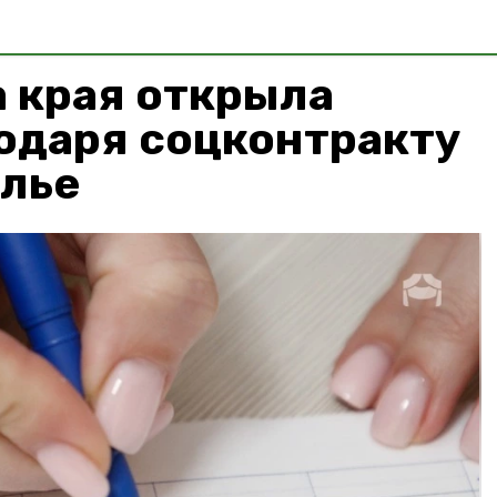
 края открыла
одаря соцконтракту
олье