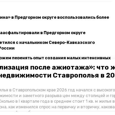
ина» в Предгорном округе воспользовались более
заасфальтировали в Предгорном округе
етился с начальником Северо-Кавказского
России
можем перенять опыт создания малых интенсивных
итовского района
лизация после ажиотажа»: что 
недвижимости Ставрополья в 2
имиров
ставрополье
соцконтракт
лья в Ставропольском крае 2026 год начался с высоког
контракт
ставропольский край
жимости и заметного разрыва цен между столицей и г
колько в I квартале года в среднем стоит 1 кв. м жилья в
ск
она, как изменился спрос на первичку и вторичку, какова
ь стройки собственного жилья в этом году и какие про