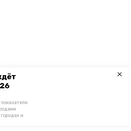
ждёт
026
о показателя
ородами
 городах и
гнозы о