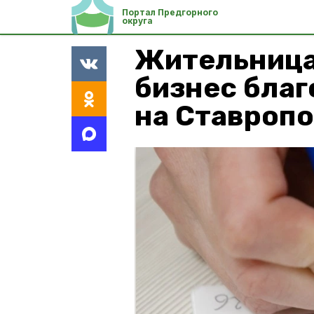
Портал Предгорного
округа
Жительница
бизнес благ
на Ставроп