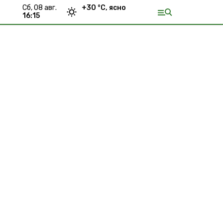
сб, 08 авг.
+
30
°С,
ясно
16:15