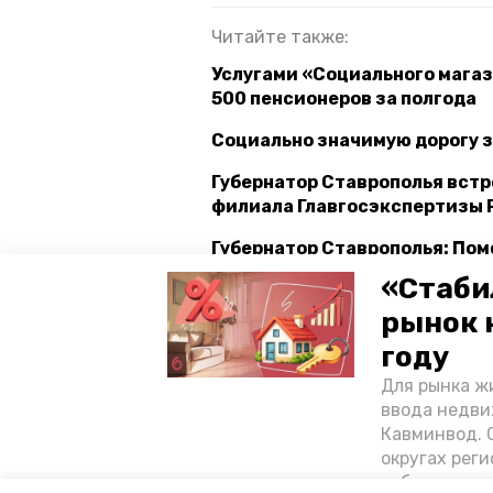
Читайте также:
Услугами «Социального магаз
500 пенсионеров за полгода
Социально значимую дорогу 
Губернатор Ставрополья встр
филиала Главгосэкспертизы 
Губернатор Ставрополья: По
садов побратимам из Антрац
«Стаби
рынок 
губернатор
владимир влад
году
Для рынка жи
господдержка
социальный 
ввода недви
Кавминвод. С
минтруда и соцзащиты населения 
округах реги
себестоимост