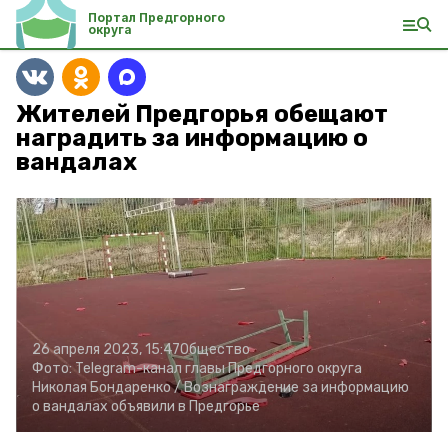
Портал Предгорного
округа
Жителей Предгорья обещают
наградить за информацию о
вандалах
26 апреля 2023, 15:47
Общество
Фото:
Telegram-канал главы Предгорного округа
Николая Бондаренко /
Вознаграждение за информацию
о вандалах объявили в Предгорье