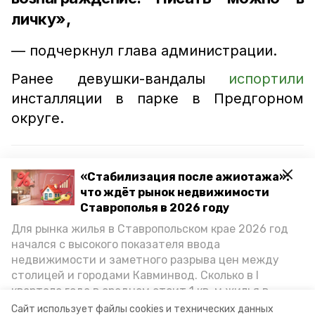
личку»,
— подчеркнул глава администрации.
Ранее девушки-вандалы
испортили
инсталляции в парке в Предгорном
округе.
Читайте также:
«Стабилизация после ажиотажа»:
Голосование по национальному проекту
что ждёт рынок недвижимости
продолжается в Предгорном округе
Ставрополья в 2026 году
Для рынка жилья в Ставропольском крае 2026 год
Новый парк появится в Предгорье благодаря
начался с высокого показателя ввода
нацпроекту
недвижимости и заметного разрыва цен между
столицей и городами Кавминвод. Сколько в I
квартале года в среднем стоит 1 кв. м жилья в
предгорный округ
вандалы
городах и округах региона, как изменился спрос на
Сайт использует файлы cookies и технических данных