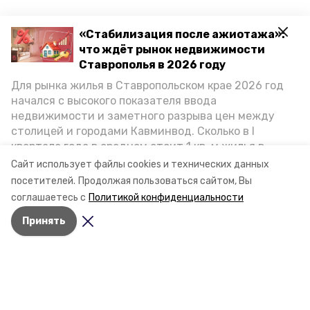
«Стабилизация после ажиотажа»:
что ждёт рынок недвижимости
Ставрополья в 2026 году
Для рынка жилья в Ставропольском крае 2026 год
начался с высокого показателя ввода
недвижимости и заметного разрыва цен между
столицей и городами Кавминвод. Сколько в I
квартале года в среднем стоит 1 кв. м жилья в
городах и округах региона, как изменился спрос на
Сайт использует файлы cookies и технических данных
первичку и вторичку, какова себестоимость
посетителей.
Продолжая пользоваться сайтом, Вы
стройки собственного жилья в этом году и какие
соглашаетесь с
Политикой конфиденциальности
прогнозы о стоимости квадратных метров дают
Принять
эксперты, выясняла корреспондент «Победы26».
Разделы
Новости