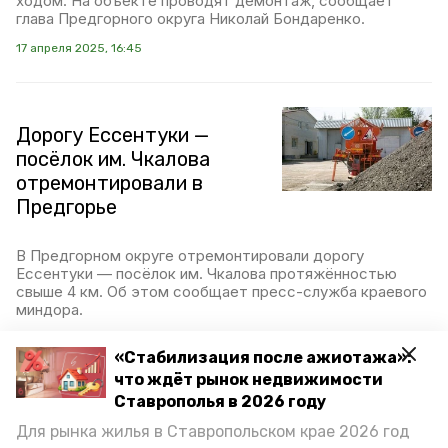
ходом. На объекте проводят демонтаж, сообщает
глава Предгорного округа Николай Бондаренко.
17 апреля 2025, 16:45
Дорогу Ессентуки —
посёлок им. Чкалова
отремонтировали в
Предгорье
В Предгорном округе отремонтировали дорогу
Ессентуки — посёлок им. Чкалова протяжённостью
свыше 4 км. Об этом сообщает пресс-служба краевого
миндора.
7 апреля 2025, 17:11
«Стабилизация после ажиотажа»:
что ждёт рынок недвижимости
Ставрополья в 2026 году
Ремонт дороги начали в
Для рынка жилья в Ставропольском крае 2026 год