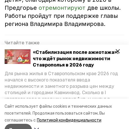
Предгорье
отремонтируют
две школы.
Работы пройдут при поддержке главы
региона Владимира Владимирова.
Читайте также
«Стабилизация после ажиотажа»:
В школах Предгорного округа обновили
что ждёт рынок недвижимости
спортзалы
Ставрополья в 2026 году
35 безопасных маршрутов к школам
Для рынка жилья в Ставропольском крае 2026 год
организовали в Предгорье
начался с высокого показателя ввода
недвижимости и заметного разрыва цен между
Глава Предгорья сообщил о выполнении
столицей и городами Кавминвод. Сколько в I
поручений после прямой линии губернатора
квартале года в среднем стоит 1 кв. м жилья в
городах и округах региона, как изменился спрос на
Сайт использует файлы cookies и технических данных
первичку и вторичку, какова себестоимость
посетителей.
Продолжая пользоваться сайтом, Вы
детсад
ремонт
стройки собственного жилья в этом году и какие
соглашаетесь с
Политикой конфиденциальности
прогнозы о стоимости квадратных метров дают