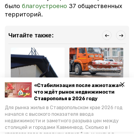
было
благоустроено
37 общественных
территорий.
Читайте также:
ЖКХ
Общество
Об
«Стабилизация после ажиотажа»:
29 декабря 2025, 13:36
25 декабря 2025, 10:50
27
Ремонт двух
С дорог Предгорного
Ша
что ждёт рынок недвижимости
многоквартирных домов
округа убрали лёд
со
Ставрополья в 2026 году
завершился в
ко
Предгорном округе
иг
Для рынка жилья в Ставропольском крае 2026 год
начался с высокого показателя ввода
Все новости
недвижимости и заметного разрыва цен между
столицей и городами Кавминвод. Сколько в I
квартале года в среднем стоит 1 кв. м жилья в