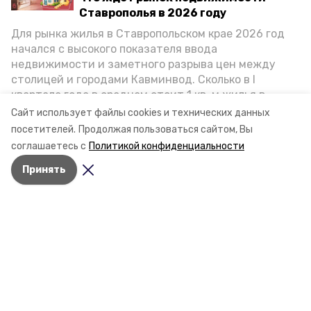
Ставрополья в 2026 году
Для рынка жилья в Ставропольском крае 2026 год
начался с высокого показателя ввода
недвижимости и заметного разрыва цен между
столицей и городами Кавминвод. Сколько в I
квартале года в среднем стоит 1 кв. м жилья в
городах и округах региона, как изменился спрос на
Сайт использует файлы cookies и технических данных
первичку и вторичку, какова себестоимость
посетителей.
Продолжая пользоваться сайтом, Вы
стройки собственного жилья в этом году и какие
соглашаетесь с
Политикой конфиденциальности
прогнозы о стоимости квадратных метров дают
Принять
эксперты, выясняла корреспондент «Победы26».
Разделы
Новости
Статьи
О компании
Документы
Контактная информация