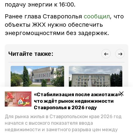
подачу энергии к 16:00.
Ранее глава Ставрополья
сообщил
, что
объекты ЖКХ нужно обеспечить
энергомощностями без задержек.
Читайте также:
«Стабилизация после ажиотажа»:
ЖКХ
Общество
Об
что ждёт рынок недвижимости
28 июля 2025, 17:35
15 августа 2023, 13:03
22
Ставрополья в 2026 году
Работники ЖКХ
Замминистра ЖКХ
Мо
облагородили центр
Ставрополья проверил
дл
Для рынка жилья в Ставропольском крае 2026 год
станицы Ессентукской
ход благоустройства в
ус
парке станицы
за
начался с высокого показателя ввода
Предгорья
Ст
недвижимости и заметного разрыва цен между