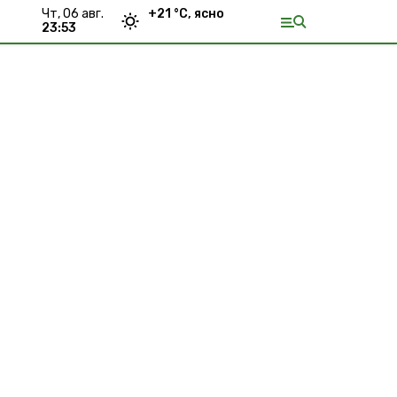
чт, 06 авг.
+
21
°С,
ясно
23:53