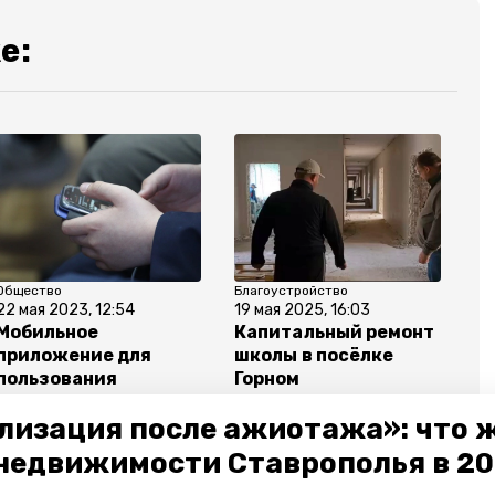
е:
Общество
Благоустройство
22 мая 2023, 12:54
19 мая 2025, 16:03
Мобильное
Капитальный ремонт
приложение для
школы в посёлке
пользования
Горном
услугами ЖКХ
продолжается в
лизация после ажиотажа»: что 
заработало на
Предгорье
Ставрополье
недвижимости Ставрополья в 2