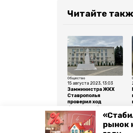
Читайте такж
Общество
15 августа 2023, 13:03
Замминистра ЖКХ
Ставрополья
проверил ход
благоустройства в
«Стаби
парке станицы
Предгорья
рынок 