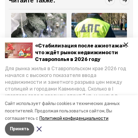
Читайте также:
«Стабилизация после ажиотажа»:
Общество
Общество
Об
9 января 2025, 09:58
8 января 2025, 15:44
6 
что ждёт рынок недвижимости
Билеты в цирк и технику
Госавтоинспекция
Гл
Ставрополья в 2026 году
подарили детям в акции
Предгорья выявила 30
по
«Ёлка желаний» в
нарушений ПДД в ходе
уг
Для рынка жилья в Ставропольском крае 2026 год
Предгорье
мероприятия «Пешеход»
ст
начался с высокого показателя ввода
ок
недвижимости и заметного разрыва цен между
столицей и городами Кавминвод. Сколько в I
Все новости
квартале года в среднем стоит 1 кв. м жилья в
городах и округах региона, как изменился спрос на
Сайт использует файлы cookies и технических данных
первичку и вторичку, какова себестоимость
предгорный округ
предгорный округ новости
посетителей.
Продолжая пользоваться сайтом, Вы
стройки собственного жилья в этом году и какие
соглашаетесь с
Политикой конфиденциальности
прогнозы о стоимости квадратных метров дают
станица ессентукская
Принять
эксперты, выясняла корреспондент «Победы26».