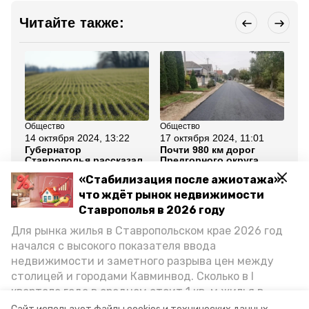
Читайте также:
Общество
Общество
Об
14 октября 2024, 13:22
17 октября 2024, 11:01
4 
Губернатор
Почти 980 км дорог
Ту
Ставрополья рассказал
Предгорного округа
вв
о планах развития
вошло в программу
Пр
«Стабилизация после ажиотажа»:
сельского хозяйства в
ремонта за 3 года
регионе
что ждёт рынок недвижимости
Ставрополья в 2026 году
Все новости
Для рынка жилья в Ставропольском крае 2026 год
начался с высокого показателя ввода
недвижимости и заметного разрыва цен между
предгорный округ
ставропольский край
столицей и городами Кавминвод. Сколько в I
квартале года в среднем стоит 1 кв. м жилья в
федеральный проект
школьные автобусы
городах и округах региона, как изменился спрос на